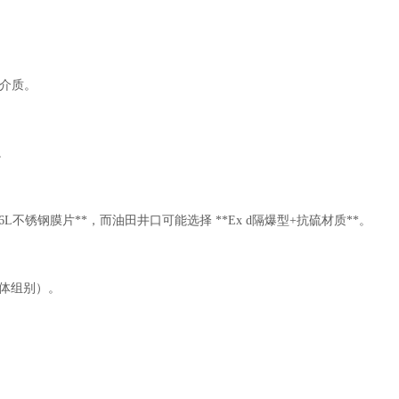
性介质。
。
6L不锈钢膜片**，而油田井口可能选择 **Ex d隔爆型+抗硫材质**。
体组别）。