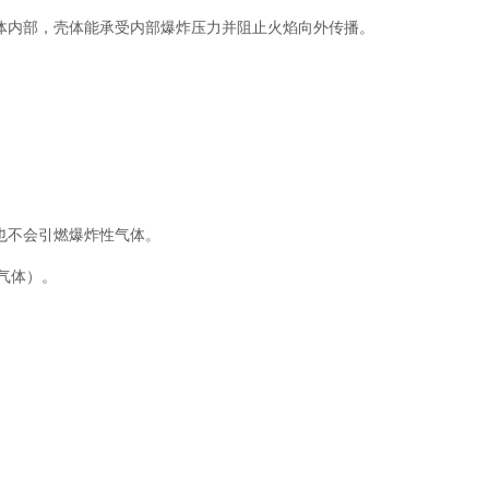
的壳体内部，壳体能承受内部爆炸压力并阻止火焰向外传播。
花也不会引燃爆炸性气体。
性气体）。