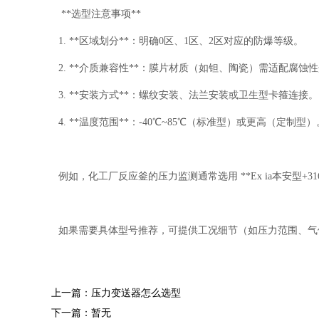
**选型注意事项**
1. **区域划分**：明确0区、1区、2区对应的防爆等级。
2. **介质兼容性**：膜片材质（如钽、陶瓷）需适配腐蚀
3. **安装方式**：螺纹安装、法兰安装或卫生型卡箍连接。
4. **温度范围**：-40℃~85℃（标准型）或更高（定制型）
例如，化工厂反应釜的压力监测通常选用 **Ex ia本安型+31
如果需要具体型号推荐，可提供工况细节（如压力范围、气
上一篇：压力变送器怎么选型
下一篇：暂无