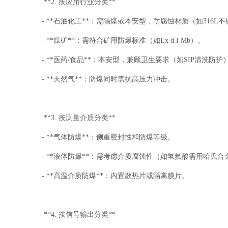
**2. 按应用行业分类**
- **石油化工**：需隔爆或本安型，耐腐蚀材质（如316L
- **煤矿**：需符合矿用防爆标准（如Ex d I Mb）。
- **医药/食品**：本安型，兼顾卫生要求（如SIP清洗防护
- **天然气**：防爆同时需抗高压力冲击。
**3. 按测量介质分类**
- **气体防爆**：侧重密封性和防爆等级。
- **液体防爆**：需考虑介质腐蚀性（如氢氟酸需用哈氏合
- **高温介质防爆**：内置散热片或隔离膜片。
**4. 按信号输出分类**